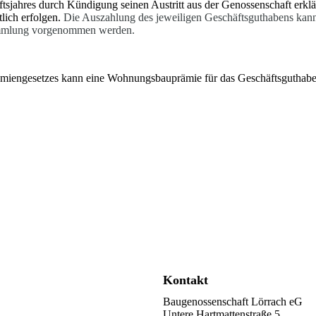
tsjahres durch Kündigung seinen Austritt aus der Genossenschaft erkl
tlich erfolgen.
Die Auszahlung des jeweiligen Geschäftsguthabens kan
sammlung vorgenommen werden.
miengesetz
es kann eine Woh
nungsbauprämie für das Geschäftsguthabe
Kontakt
Baugenossenschaft Lörrach eG
Untere Hartmattenstraße 5